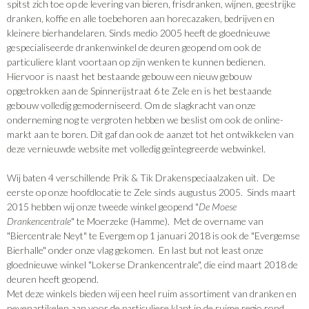
spitst zich toe op de levering van bieren, frisdranken, wijnen, geestrijke
dranken, koffie en alle toebehoren aan horecazaken, bedrijven en
kleinere bierhandelaren. Sinds medio 2005 heeft de gloednieuwe
gespecialiseerde drankenwinkel de deuren geopend om ook de
particuliere klant voortaan op zijn wenken te kunnen bedienen.
Hiervoor is naast het bestaande gebouw een nieuw gebouw
opgetrokken aan de Spinnerijstraat 6 te Zele en is het bestaande
gebouw volledig gemoderniseerd. Om de slagkracht van onze
onderneming nog te vergroten hebben we beslist om ook de online-
markt aan te boren. Dit gaf dan ook de aanzet tot het ontwikkelen van
deze vernieuwde website met volledig geïntegreerde webwinkel.
Wij baten 4 verschillende Prik & Tik Drakenspeciaalzaken uit. De
eerste op onze hoofdlocatie te Zele sinds augustus 2005. Sinds maart
2015 hebben wij onze tweede winkel geopend "
De Moese
Drankencentrale
" te Moerzeke (Hamme). Met de overname van
"Biercentrale Neyt" te Evergem op 1 januari 2018 is ook de "Evergemse
Bierhalle" onder onze vlag gekomen. En last but not least onze
gloednieuwe winkel "Lokerse Drankencentrale", die eind maart 2018 de
deuren heeft geopend.
Met deze winkels bieden wij een heel ruim assortiment van dranken en
nevenartikelen aan voor de particuliere klant in de ruime regio rond