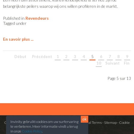
belangrijkste peilers waarop wij ons willen profileren in de markt.
Published in
Revendeurs
Tagged under
En savoir plus
Début
Précédent
1
2
3
4
5
6
7
8
9
10
Suivant
Fin
Page 5 sur 13
ok
Invinity gebruikt cookies om uw surfervaring
Copyright © 2014 VinePlus. All rights reserved. -
General Terms
-
Sitemap
-
Cookie
te verbeteren. Meer informatie vindt u terug
Policy
-
Privacy Policy
in onze
Cookie Policy
.