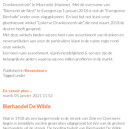
Drankencentrale
" te Moerzeke (Hamme). Met de overname van
"Biercentrale Neyt" te Evergem op 1 januari 2018 is ook de "Evergemse
Bierhalle" onder onze vlag gekomen. En last but not least onze
gloednieuwe winkel "Lokerse Drankencentrale", die eind maart 2018 de
deuren heeft geopend.
Met deze winkels bieden wij een heel ruim assortiment van dranken en
nevenartikelen aan voor de particuliere klant in de ruime regio rond
onze winkels.
Een heel ruim assortiment, klantvriendelijkheid & service zijn de
belangrijkste peilers waarop wij ons willen profileren in de markt.
Published in
Revendeurs
Tagged under
En savoir plus
mardi, 05 janvier 2021 11:52
Bierhandel De Wilde
Wat in 1958 als een burgerronde in de streek van Zele en Overmere
begon is inmiddels via drie generaties uitgegroeid tot één van de grotere
bierhandels uit de streek. De hoofdactiviteit van Bierhandel De Wilde