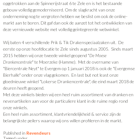
opgetrokken aan de Spinnerijstraat 6 te Zele en is het bestaande
gebouw volledig gemoderniseerd. Om de slagkracht van onze
onderneming nog te vergroten hebben we beslist om ook de online-
markt aan te boren. Dit gaf dan ook de aanzet tot het ontwikkelen van
deze vernieuwde website met volledig geïntegreerde webwinkel.
Wij baten 4 verschillende Prik & Tik Drakenspeciaalzaken uit. De
eerste op onze hoofdlocatie te Zele sinds augustus 2005. Sinds maart
2015 hebben wij onze tweede winkel geopend "
De Moese
Drankencentrale
" te Moerzeke (Hamme). Met de overname van
"Biercentrale Neyt" te Evergem op 1 januari 2018 is ook de "Evergemse
Bierhalle" onder onze vlag gekomen. En last but not least onze
gloednieuwe winkel "Lokerse Drankencentrale", die eind maart 2018 de
deuren heeft geopend.
Met deze winkels bieden wij een heel ruim assortiment van dranken en
nevenartikelen aan voor de particuliere klant in de ruime regio rond
onze winkels.
Een heel ruim assortiment, klantvriendelijkheid & service zijn de
belangrijkste peilers waarop wij ons willen profileren in de markt.
Published in
Revendeurs
Tagged under