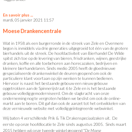
En savoir plus
mardi, 05 janvier 2021 11:57
Moese Drankencentrale
Wat in 1958 als een burgerronde in de streek van Zele en Overmere
begon is inmiddels via drie generaties uitgegroeid tot één van de grotere
bierhandels uit de streek. De hoofdactiviteit van Bierhandel De Wilde
spitst zich toe op de levering van bieren, frisdranken, wijnen, geestrijke
dranken, koffie en alle toebehoren aan horecazaken, bedrijven en
kleinere bierhandelaren. Sinds medio 2005 heeft de gloednieuwe
gespecialiseerde drankenwinkel de deuren geopend om ook de
particuliere klant voortaan op zijn wenken te kunnen bedienen.
Hiervoor is naast het bestaande gebouw een nieuw gebouw
opgetrokken aan de Spinnerijstraat 6 te Zele en is het bestaande
gebouw volledig gemoderniseerd. Om de slagkracht van onze
onderneming nog te vergroten hebben we beslist om ook de online-
markt aan te boren. Dit gaf dan ook de aanzet tot het ontwikkelen van
deze vernieuwde website met volledig geïntegreerde webwinkel.
Wij baten 4 verschillende Prik & Tik Drakenspeciaalzaken uit. De
eerste op onze hoofdlocatie te Zele sinds augustus 2005. Sinds maart
2015 hebben wij onze tweede winkel geopend "
De Moese