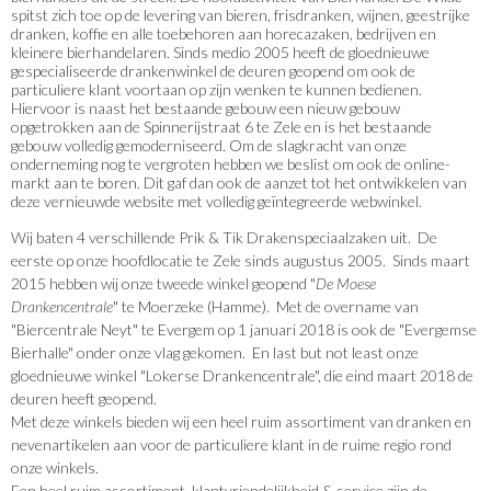
spitst zich toe op de levering van bieren, frisdranken, wijnen, geestrijke
dranken, koffie en alle toebehoren aan horecazaken, bedrijven en
kleinere bierhandelaren. Sinds medio 2005 heeft de gloednieuwe
gespecialiseerde drankenwinkel de deuren geopend om ook de
particuliere klant voortaan op zijn wenken te kunnen bedienen.
Hiervoor is naast het bestaande gebouw een nieuw gebouw
opgetrokken aan de Spinnerijstraat 6 te Zele en is het bestaande
gebouw volledig gemoderniseerd. Om de slagkracht van onze
onderneming nog te vergroten hebben we beslist om ook de online-
markt aan te boren. Dit gaf dan ook de aanzet tot het ontwikkelen van
deze vernieuwde website met volledig geïntegreerde webwinkel.
Wij baten 4 verschillende Prik & Tik Drakenspeciaalzaken uit. De
eerste op onze hoofdlocatie te Zele sinds augustus 2005. Sinds maart
2015 hebben wij onze tweede winkel geopend "
De Moese
Drankencentrale
" te Moerzeke (Hamme). Met de overname van
"Biercentrale Neyt" te Evergem op 1 januari 2018 is ook de "Evergemse
Bierhalle" onder onze vlag gekomen. En last but not least onze
gloednieuwe winkel "Lokerse Drankencentrale", die eind maart 2018 de
deuren heeft geopend.
Met deze winkels bieden wij een heel ruim assortiment van dranken en
nevenartikelen aan voor de particuliere klant in de ruime regio rond
onze winkels.
Een heel ruim assortiment, klantvriendelijkheid & service zijn de