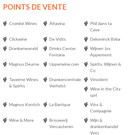
POINTS DE VENTE
Crombé Wines
Altavina
Phil dans ta
Cave
Clickwine
De Vidts
Dekoninck Bvba
Drankenwereld
Drinks Center
Wijnen Jos
Fontana
Appermont
Magnus Deurne
Upperwine.com
Spirits, Wijnen &
Co
Taveirne Wines
Drankencentrale
Vinodent
& Spirits
Verhelst
Wine in the City
sprl
Magnus Kontich
La Barrique
Vins &
Compagnie
Wine & More
Brouwerij
Wijn &
Vercauteren
drankenhandel
Vets