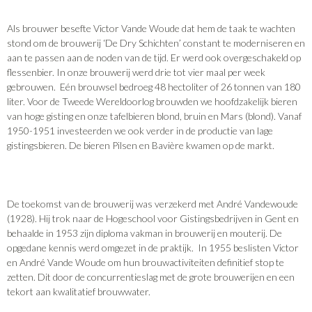
Als brouwer besefte Victor Vande Woude dat hem de taak te wachten
stond om de brouwerij ‘De Dry Schichten’ constant te moderniseren en
aan te passen aan de noden van de tijd. Er werd ook overgeschakeld op
flessenbier. In onze brouwerij werd drie tot vier maal per week
gebrouwen. Eén brouwsel bedroeg 48 hectoliter of 26 tonnen van 180
liter. Voor de Tweede Wereldoorlog brouwden we hoofdzakelijk bieren
van hoge gisting en onze tafelbieren blond, bruin en Mars (blond). Vanaf
1950-1951 investeerden we ook verder in de productie van lage
gistingsbieren. De bieren Pilsen en Bavière kwamen op de markt.
De toekomst van de brouwerij was verzekerd met André Vandewoude
(1928). Hij trok naar de Hogeschool voor Gistingsbedrijven in Gent en
behaalde in 1953 zijn diploma vakman in brouwerij en mouterij. De
opgedane kennis werd omgezet in de praktijk. In 1955 beslisten Victor
en André Vande Woude om hun brouwactiviteiten definitief stop te
zetten. Dit door de concurrentieslag met de grote brouwerijen en een
tekort aan kwalitatief brouwwater.