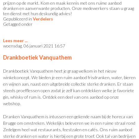
prijzen op de markt. Kom en maak kennis met ons ruime aanbod
dranken en aanverwante producten. Onze medewerkers staan u graag
ten dienst met hun deskundig advies!
Gepubliceerd in
Verdelers
Getagged onder
Lees meer
woensdag, 06 januari 2021 16:57
Drankboetiek Vanquathem
Drankboetiek Vanquathem heet je graag welkom in het nieuw
winkelconcept. We bieden je een ruim aanbod frisdranken, water, bieren
en wijnen aan, naast een uitgebreide collectie sterke dranken. Er staan
steeds proefflessen open zodat je zelf kan ontdekken welke je favoriete
gin, whisky of rum is. Ontdek een deel van ons aanbod op onze
webshop.
Dranken Vanquathem is intussen een gekende naam bij de horeca van
Brugge om omstreken. Wekelijks beleveren we in een ruime straal rond
Zedelgem heel wat restaurants, feestzalen en cafés. Ons ruim aanbod
sterke dranken en water is hierbij een grote troef. Ook tal van bedrijven