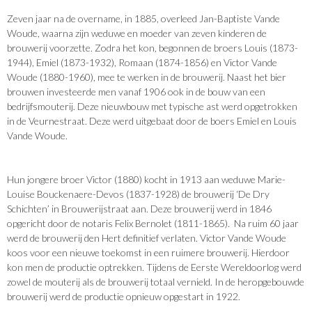
Zeven jaar na de overname, in 1885, overleed Jan-Baptiste Vande
Woude, waarna zijn weduwe en moeder van zeven kinderen de
brouwerij voorzette. Zodra het kon, begonnen de broers Louis (1873-
1944), Emiel (1873-1932), Romaan (1874-1856) en Victor Vande
Woude (1880-1960), mee te werken in de brouwerij. Naast het bier
brouwen investeerde men vanaf 1906 ook in de bouw van een
bedrijfsmouterij. Deze nieuwbouw met typische ast werd opgetrokken
in de Veurnestraat. Deze werd uitgebaat door de boers Emiel en Louis
Vande Woude.
Hun jongere broer Victor (1880) kocht in 1913 aan weduwe Marie-
Louise Bouckenaere-Devos (1837-1928) de brouwerij ‘De Dry
Schichten’ in Brouwerijstraat aan. Deze brouwerij werd in 1846
opgericht door de notaris Felix Bernolet (1811-1865). Na ruim 60 jaar
werd de brouwerij den Hert definitief verlaten. Victor Vande Woude
koos voor een nieuwe toekomst in een ruimere brouwerij. Hierdoor
kon men de productie optrekken. Tijdens de Eerste Wereldoorlog werd
zowel de mouterij als de brouwerij totaal vernield. In de heropgebouwde
brouwerij werd de productie opnieuw opgestart in 1922.