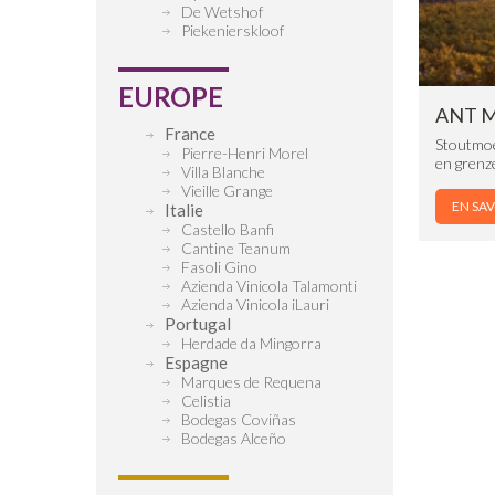
De Wetshof
Piekenierskloof
EUROPE
ANT 
France
Stoutmoe
Pierre-Henri Morel
en grenze
Villa Blanche
Vieille Grange
EN SAV
Italie
Castello Banfi
Cantine Teanum
Fasoli Gino
Azienda Vinicola Talamonti
Azienda Vinicola iLauri
Portugal
Herdade da Mingorra
Espagne
Marques de Requena
Celistia
Bodegas Coviñas
Bodegas Alceño