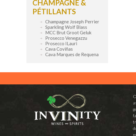
CHAMPAGNE &
PÉTILLANTS
Champagne Joseph Perrier
Sparkling Wolf Blass
MCC Brut Groot Geluk
Prosecco Venegazzu
Prosecco ILauri
Cava Coviñas
Cava Marques de Requena
O
a
g
f
t
d
m