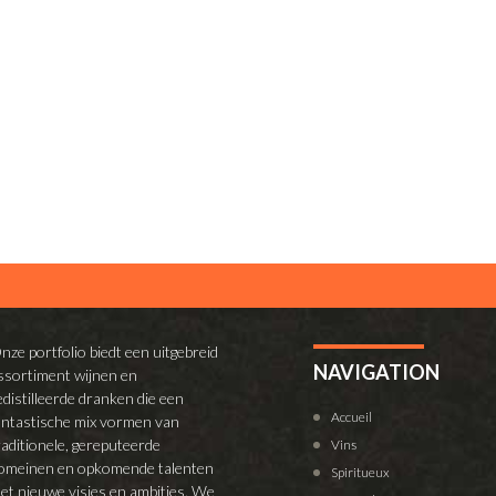
nze portfolio biedt een uitgebreid
NAVIGATION
ssortiment wijnen en
edistilleerde dranken die een
Accueil
antastische mix vormen van
raditionele, gereputeerde
Vins
omeinen en opkomende talenten
Spiritueux
et nieuwe visies en ambities. We