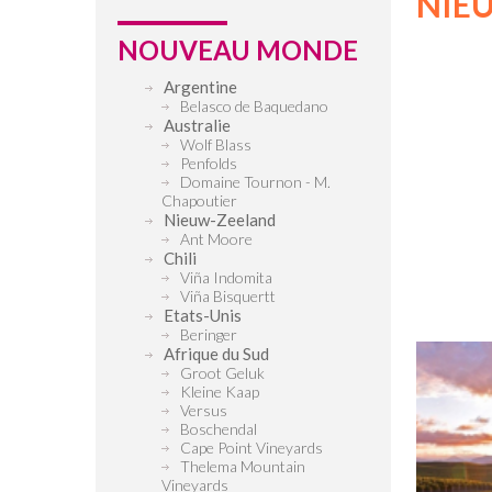
NIE
NOUVEAU MONDE
Argentine
Belasco de Baquedano
Australie
Wolf Blass
Penfolds
Domaine Tournon - M.
Chapoutier
Nieuw-Zeeland
Ant Moore
Chili
Viña Indomita
Viña Bisquertt
Etats-Unis
Beringer
Afrique du Sud
Groot Geluk
Kleine Kaap
Versus
Boschendal
Cape Point Vineyards
Thelema Mountain
Vineyards