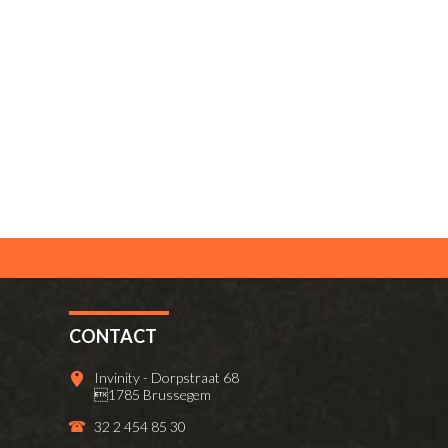
CONTACT
Invinity - Dorpstraat 68
1785 Brussegem
32 2 454 85 30