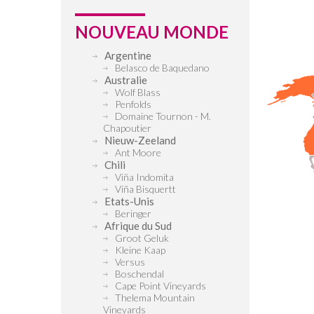
NOUVEAU MONDE
Argentine
Belasco de Baquedano
Australie
Wolf Blass
Penfolds
Domaine Tournon - M.
Chapoutier
Nieuw-Zeeland
Ant Moore
Chili
Viña Indomita
Viña Bisquertt
Etats-Unis
Beringer
Afrique du Sud
Groot Geluk
Kleine Kaap
Versus
Boschendal
Cape Point Vineyards
Thelema Mountain
Vineyards