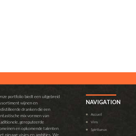
nze portfolio biedt een uitgebreid
NAVIGATION
ssortiment wijnen en
edistilleerde dranken die een
Accueil
antastische mix vormen van
raditionele, gereputeerde
Vins
omeinen en opkomende talenten
Spiritueux
et nieuwe visies en ambities. We