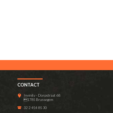
CONTACT
Invinity - Dorpstraat 68
1785 Brussegem
32 2 454 85 30