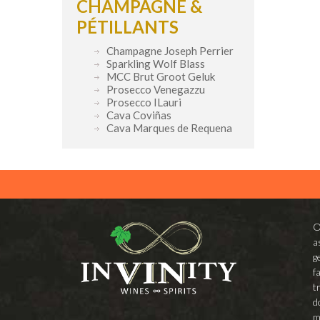
CHAMPAGNE &
PÉTILLANTS
Champagne Joseph Perrier
Sparkling Wolf Blass
MCC Brut Groot Geluk
Prosecco Venegazzu
Prosecco ILauri
Cava Coviñas
Cava Marques de Requena
O
a
g
f
t
d
m