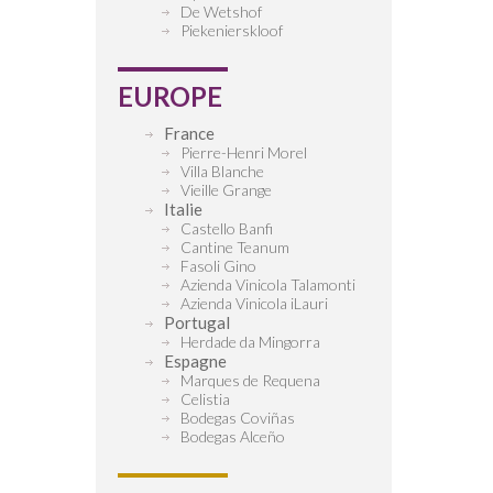
De Wetshof
Piekenierskloof
EUROPE
France
Pierre-Henri Morel
Villa Blanche
Vieille Grange
Italie
Castello Banfi
Cantine Teanum
Fasoli Gino
Azienda Vinicola Talamonti
Azienda Vinicola iLauri
Portugal
Herdade da Mingorra
Espagne
Marques de Requena
Celistia
Bodegas Coviñas
Bodegas Alceño