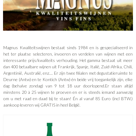
Magnus Kwaliteitswijnen bestaat sinds 1984 en is gespecialiseerd in
het ter plaatse selecteren, invoeren en verdelen van wijnen met een
interessante prijs/kwaliteits verhouding. Het gamma bestaat uit meer
dan 400 betaalbare wijnen uit Frankrijk, Spanje, Italië, Zuid-Afrika, Chili,
Argentinië, Australië, enz.... Er zijn twee filialen met degustatieruimte te
Deurne (Antw) en te Kontich (Antw) én beide vrij toegankelijk zijn, elke
dag (behalve zondag) van 9 tot 18 uur doorlopend.Er staan altijd
minstens 20 à 25 wijnen te proeven en er is steeds iemand aanwezig
om u met raad en daad bij te staan! Én al vanaf 85 Euro (incl BTW.)
aankoop leveren wij GRATIS in heel België.