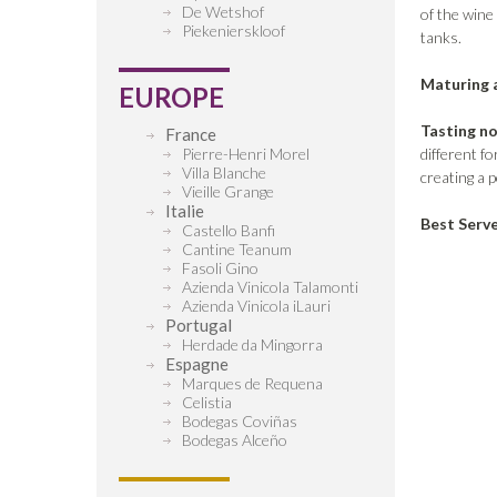
De Wetshof
of the wine
Piekenierskloof
tanks.
Maturing 
EUROPE
Tasting n
France
Pierre-Henri Morel
different f
Villa Blanche
creating a p
Vieille Grange
Italie
Best Serv
Castello Banfi
Cantine Teanum
Fasoli Gino
Azienda Vinicola Talamonti
Azienda Vinicola iLauri
Portugal
Herdade da Mingorra
Espagne
Marques de Requena
Celistia
Bodegas Coviñas
Bodegas Alceño