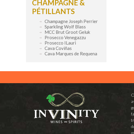
CHAMPAGNE &
PÉTILLANTS
Champagne Joseph Perrier
Sparkling Wolf Blass
MCC Brut Groot Geluk
Prosecco Venegazzu
Prosecco ILauri
Cava Coviñas
Cava Marques de Requena
O
a
g
f
t
d
m