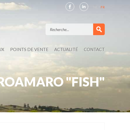
NL
FR
UX
POINTS DE VENTE
ACTUALITÉ
CONTACT
ROAMARO "FISH"