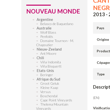
CANT
NEGR
NOUVEAU MONDE
2013 -
Argentine
Belasco de Baquedano
Australie
Pays
Wolf Blass
Penfolds
Origine
Domaine Tournon - M.
Chapoutier
Nieuw-Zeeland
Produc
Ant Moore
Chili
Viña Indomita
Cépage
Viña Bisquertt
Etats-Unis
Type
Beringer
Afrique du Sud
Groot Geluk
Descrip
Kleine Kaap
Versus
Boschendal
(EN)
Cape Point Vineyards
Thelema Mountain
Vinificati
Vineyards