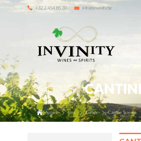
+32 2 454 85 30
info@invinity.be
CANTIN
Accueil
Vins
Europe
Cantine Teanum