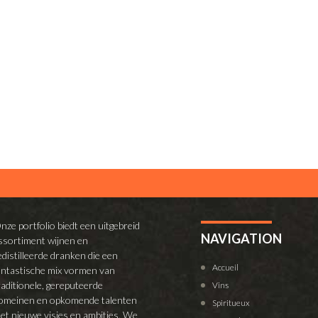
nze portfolio biedt een uitgebreid
NAVIGATION
ssortiment wijnen en
edistilleerde dranken die een
Accueil
antastische mix vormen van
raditionele, gereputeerde
Vins
omeinen en opkomende talenten
Spiritueux
et nieuwe visies en ambities. We