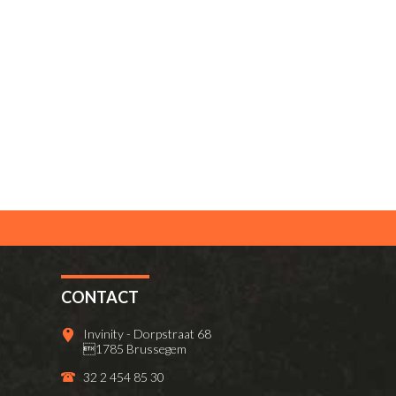
CONTACT
Invinity - Dorpstraat 68
1785 Brussegem
32 2 454 85 30