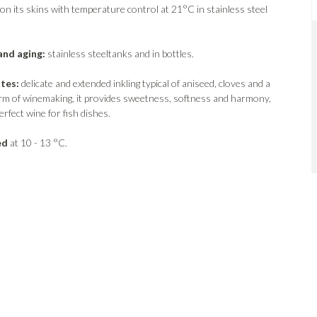
 on its skins with temperature control at 21°C in stainless steel
and aging:
stainless steeltanks and in bottles.
otes:
delicate and extended inkling typical of aniseed, cloves and a
orm of winemaking, it provides sweetness, softness and harmony,
erfect wine for fish dishes.
ed
at 10 - 13 °C.