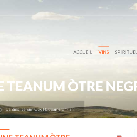
ACCUEIL
VINS
SPIRITUE
E TEANUM ÒTRE NEG
Cantine Teanum Òtre Negroamaro "Fish"