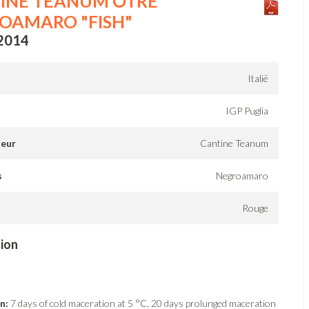
INE TEANUM ÒTRE
OAMARO "FISH"
 2014
Italië
IGP Puglia
teur
Cantine Teanum
s
Negroamaro
Rouge
tion
on:
7 days of cold maceration at 5 °C, 20 days prolunged maceration