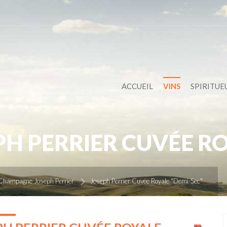
ACCUEIL
VINS
SPIRITUE
PH PERRIER CUVÉE RO
Champagne Joseph Perrier
Joseph Perrier Cuvée Royale "Demi-Sec"