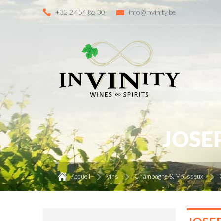
+32 2 454 85 30
info@invinity.be
JOSE
Accueil
Vins
Champagne & Mousseux