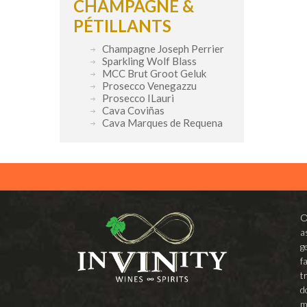
CHAMPAGNE &
PÉTILLANTS
Champagne Joseph Perrier
Sparkling Wolf Blass
MCC Brut Groot Geluk
Prosecco Venegazzu
Prosecco ILauri
Cava Coviñas
Cava Marques de Requena
O
a
g
f
t
d
m