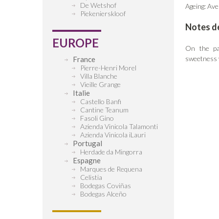
De Wetshof
Ageing: Ave
Piekenierskloof
Notes d
EUROPE
On the pa
sweetness w
France
Pierre-Henri Morel
Villa Blanche
Vieille Grange
Italie
Castello Banfi
Cantine Teanum
Fasoli Gino
Azienda Vinicola Talamonti
Azienda Vinicola iLauri
Portugal
Herdade da Mingorra
Espagne
Marques de Requena
Celistia
Bodegas Coviñas
Bodegas Alceño