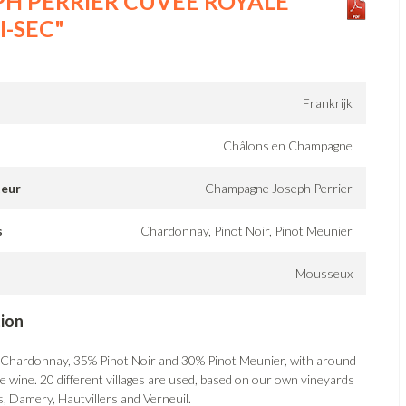
PH PERRIER CUVÉE ROYALE
I-SEC"
Frankrijk
Châlons en Champagne
teur
Champagne Joseph Perrier
s
Chardonnay, Pinot Noir, Pinot Meunier
Mousseux
tion
 Chardonnay, 35% Pinot Noir and 30% Pinot Meunier, with around
 wine. 20 different villages are used, based on our own vineyards
, Damery, Hautvillers and Verneuil.