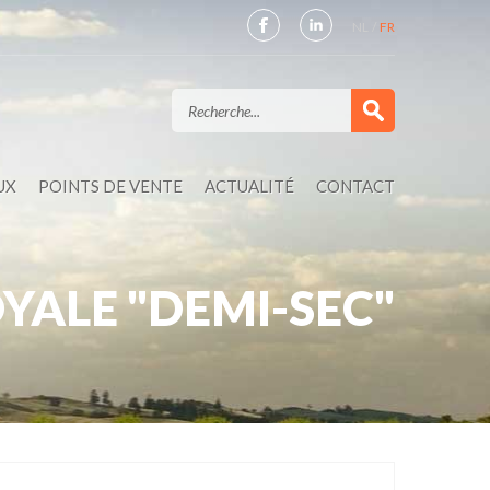
NL
FR
UX
POINTS DE VENTE
ACTUALITÉ
CONTACT
YALE "DEMI-SEC"