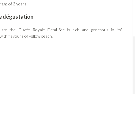
rage of 3 years.
e dégustation
late the Cuvée Royale Demi-Sec is rich and generous in its'
ith flavours of yellow peach.