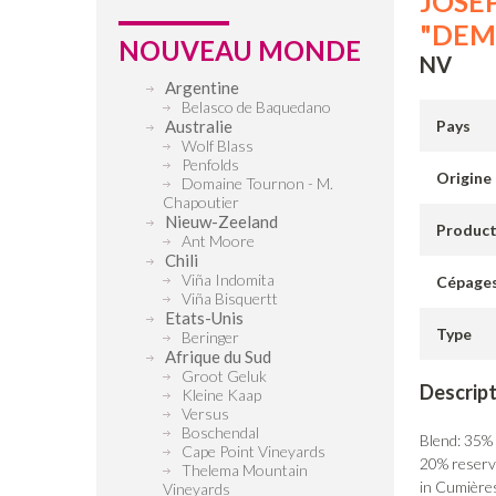
JOSE
"DEM
NOUVEAU MONDE
NV
Argentine
Belasco de Baquedano
Australie
Pays
Wolf Blass
Penfolds
Origine
Domaine Tournon - M.
Chapoutier
Nieuw-Zeeland
Produc
Ant Moore
Chili
Viña Indomita
Cépage
Viña Bisquertt
Etats-Unis
Type
Beringer
Afrique du Sud
Groot Geluk
Descrip
Kleine Kaap
Versus
Boschendal
Blend: 35%
Cape Point Vineyards
20% reserve
Thelema Mountain
in Cumières
Vineyards