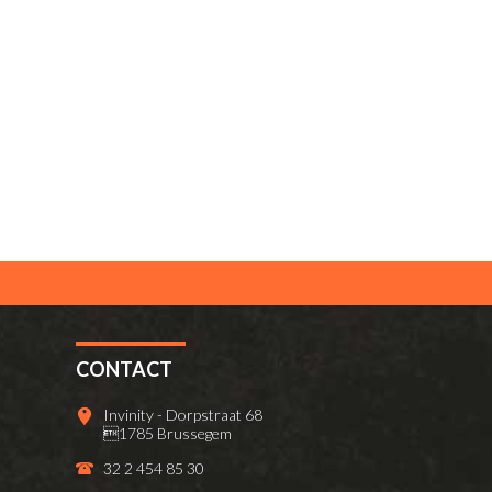
CONTACT
Invinity - Dorpstraat 68
1785 Brussegem
32 2 454 85 30