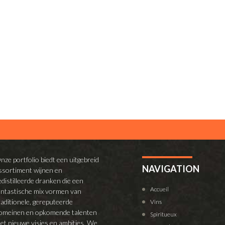
nze portfolio biedt een uitgebreid
NAVIGATION
ssortiment wijnen en
edistilleerde dranken die een
Accueil
antastische mix vormen van
raditionele, gereputeerde
Vins
omeinen en opkomende talenten
Spiritueux
et nieuwe visies en ambities. We