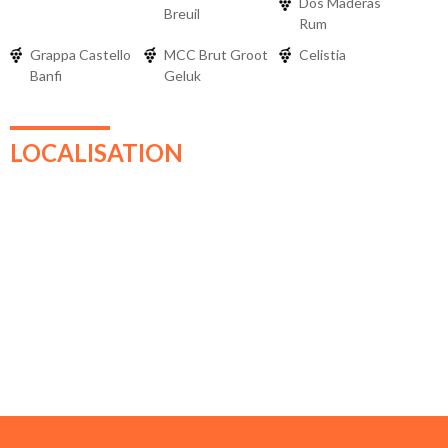
Dos Maderas
Breuil
Rum
Grappa Castello
MCC Brut Groot
Celistia
Banfi
Geluk
LOCALISATION