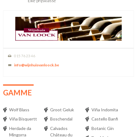
Elke prijsklasse
015 76 23 46
info@wijnhuisvanloock.be
GAMME
Wolf Blass
Groot Geluk
Viña Indomita
Viña Bisquertt
Boschendal
Castello Banfi
Herdade da
Calvados
Botanic Gin
Mingorra
Château du