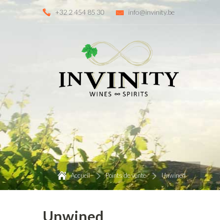
+32 2 454 85 30
info@invinity.be
Accueil
Points de vente
Unwined
Unwined