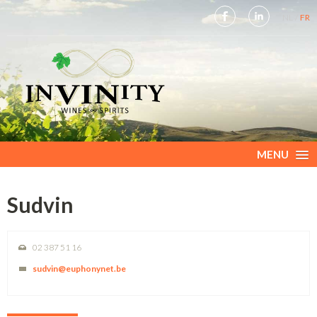
NL
FR
MENU
Sudvin
02 387 51 16
sudvin@euphonynet.be