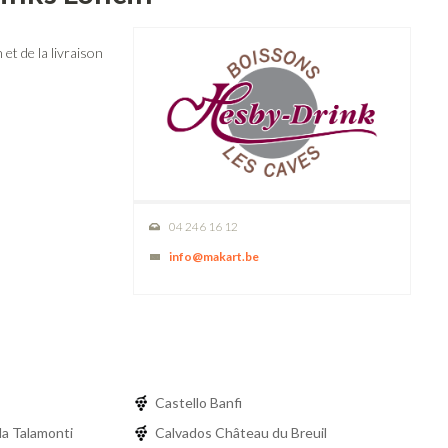
et de la livraison
04 246 16 12
info@makart.be
Castello Banfi
la Talamonti
Calvados Château du Breuil