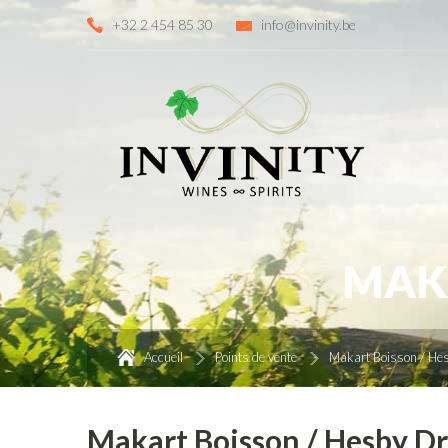
+32 2 454 85 30
info@invinity.be
MAKA
Accueil
Points de vente
Makart Boisson / He
Makart Boisson / Hesby Dr