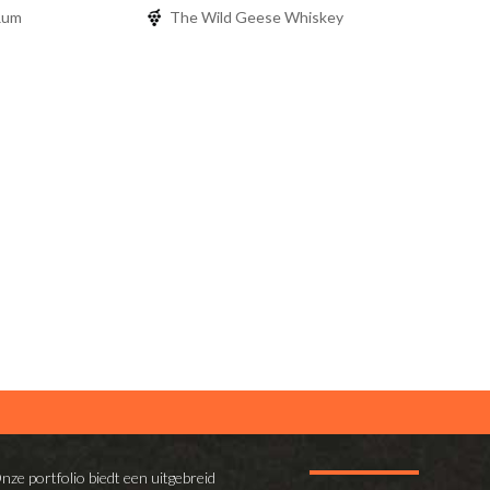
Rum
The Wild Geese Whiskey
nze portfolio biedt een uitgebreid