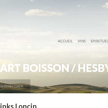
ACCUEIL
VINS
SPIRITUE
RT BOISSON / HESB
sby Drinks Loncin
inks Loncin