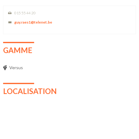
015 55 44 20
guy.raes1@telenet.be
GAMME
Versus
LOCALISATION