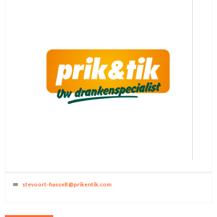
stevoort-hasselt@prikentik.com