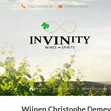
+32 2 454 85 30
info@invinity.be
Accueil
Points de vente
Wijnen Christophe 
Wijnen Christophe Demey