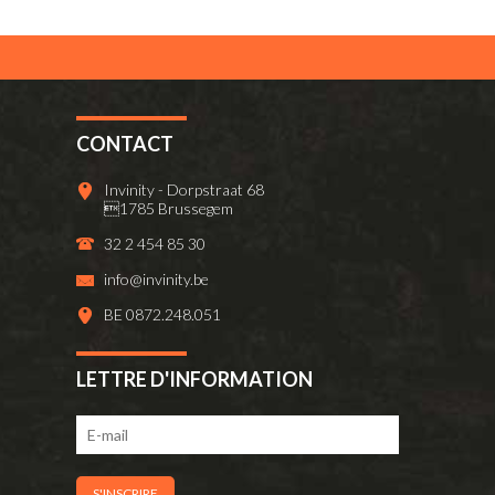
CONTACT
Invinity - Dorpstraat 68
1785 Brussegem
32 2 454 85 30
info@invinity.be
BE 0872.248.051
LETTRE D'INFORMATION