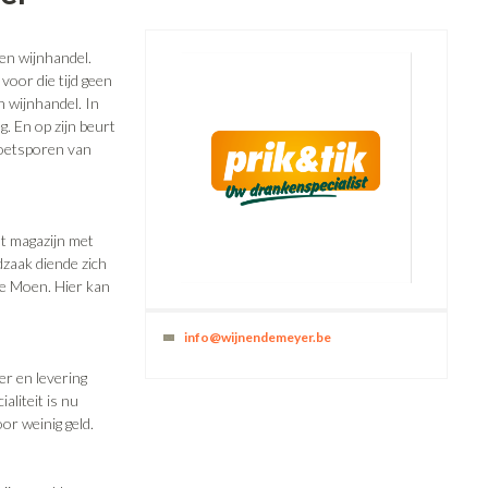
 en wijnhandel.
oor die tijd geen
n wijnhandel. In
. En op zijn beurt
voetsporen van
t magazijn met
zaak diende zich
te Moen. Hier kan
info@wijnendemeyer.be
er en levering
aliteit is nu
or weinig geld.