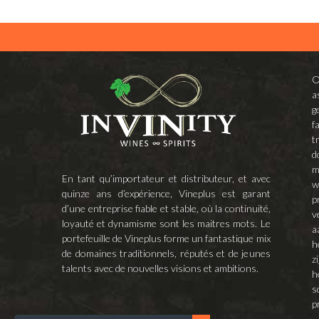
O
a
g
f
t
d
m
En tant qu’importateur et distributeur, et avec
w
quinze ans d’expérience, Vineplus est garant
p
d’une entreprise fiable et stable, où la continuité,
v
loyauté et dynamisme sont les maitres mots. Le
a
portefeuille de Vineplus forme un fantastique mix
h
de domaines traditionnels, réputés et de jeunes
z
talents avec de nouvelles visions et ambitions.
h
s
p