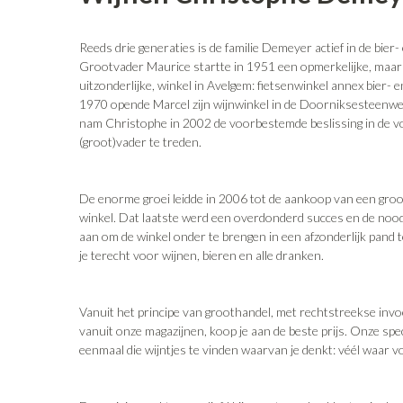
Reeds drie generaties is de familie Demeyer actief in de bier-
Grootvader Maurice startte in 1951 een opmerkelijke, maar v
uitzonderlijke, winkel in Avelgem: fietsenwinkel annex bier- e
1970 opende Marcel zijn wijnwinkel in de Doorniksesteenweg
nam Christophe in 2002 de voorbestemde beslissing in de 
(groot)vader te treden.
De enorme groei leidde in 2006 tot de aankoop van een groo
winkel. Dat laatste werd een overdonderd succes en de nood
aan om de winkel onder te brengen in een afzonderlijk pand 
je terecht voor wijnen, bieren en alle dranken.
Vanuit het principe van groothandel, met rechtstreekse invo
vanuit onze magazijnen, koop je aan de beste prijs. Onze speci
eenmaal die wijntjes te vinden waarvan je denkt: véél waar vo