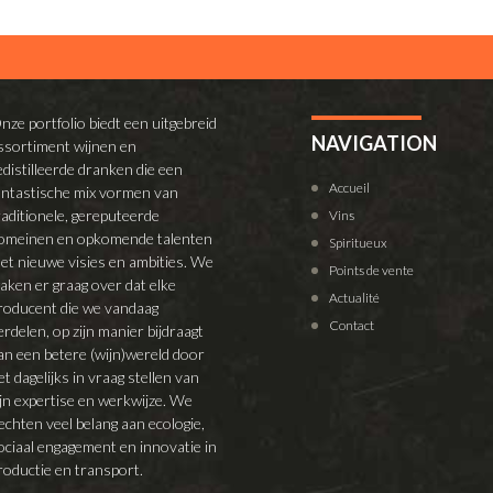
nze portfolio biedt een uitgebreid
NAVIGATION
ssortiment wijnen en
edistilleerde dranken die een
Accueil
antastische mix vormen van
raditionele, gereputeerde
Vins
omeinen en opkomende talenten
Spiritueux
et nieuwe visies en ambities. We
Points de vente
aken er graag over dat elke
Actualité
roducent die we vandaag
Contact
erdelen, op zijn manier bijdraagt
an een betere (wijn)wereld door
et dagelijks in vraag stellen van
ijn expertise en werkwijze. We
echten veel belang aan ecologie,
ociaal engagement en innovatie in
roductie en transport.