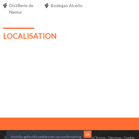
Distillerie de
Bodegas Alceño
Namur
LOCALISATION
ok
Invinity gebruikt cookies om uw surfervaring
Copyright © 2014 VinePlus. All rights reserved. -
General Terms
-
Sitemap
-
Cookie