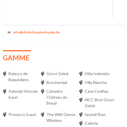
info@drinkshopmerksplas.be
GAMME
Belasco de
Groot Geluk
Viña Indomita
Baquedano
Boschendal
Villa Blanche
Azienda Vinicola
Calvados
Cava Coviñas
iLauri
Château du
MCC Brut Groot
Breuil
Geluk
Prosecco ILauri
The Wild Geese
Spytail Rum
Whiskey
Celistia