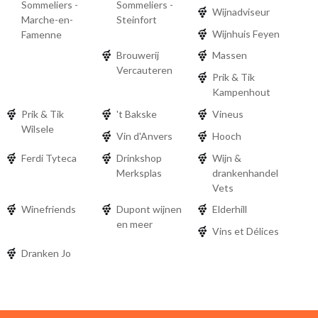
Sommeliers -
Sommeliers -
Wijnadviseur
Marche-en-
Steinfort
Wijnhuis Feyen
Famenne
Brouwerij
Massen
Vercauteren
Prik & Tik
Kampenhout
Prik & Tik
't Bakske
Vineus
Wilsele
Vin d'Anvers
Hooch
Ferdi Tyteca
Drinkshop
Wijn &
Merksplas
drankenhandel
Vets
Winefriends
Dupont wijnen
Elderhill
en meer
Vins et Délices
Dranken Jo