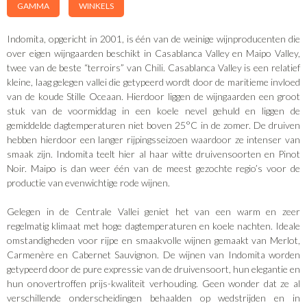
GAMMA
WINKELS
Indomita, opgericht in 2001, is één van de weinige wijnproducenten die
over eigen wijngaarden beschikt in Casablanca Valley en Maipo Valley,
twee van de beste “terroirs” van Chili. Casablanca Valley is een relatief
kleine, laag gelegen vallei die getypeerd wordt door de maritieme invloed
van de koude Stille Oceaan. Hierdoor liggen de wijngaarden een groot
stuk van de voormiddag in een koele nevel gehuld en liggen de
gemiddelde dagtemperaturen niet boven 25°C in de zomer. De druiven
hebben hierdoor een langer rijpingsseizoen waardoor ze intenser van
smaak zijn. Indomita teelt hier al haar witte druivensoorten en Pinot
Noir. Maipo is dan weer één van de meest gezochte regio’s voor de
productie van evenwichtige rode wijnen.
Gelegen in de Centrale Vallei geniet het van een warm en zeer
regelmatig klimaat met hoge dagtemperaturen en koele nachten. Ideale
omstandigheden voor rijpe en smaakvolle wijnen gemaakt van Merlot,
Carmenère en Cabernet Sauvignon. De wijnen van Indomita worden
getypeerd door de pure expressie van de druivensoort, hun elegantie en
hun onovertroffen prijs-kwaliteit verhouding. Geen wonder dat ze al
verschillende onderscheidingen behaalden op wedstrijden en in