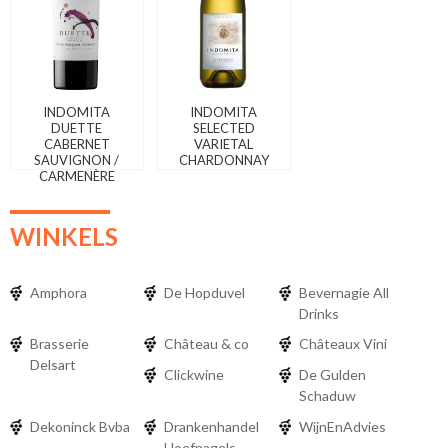
INDOMITA
INDOMITA
DUETTE
SELECTED
CABERNET
VARIETAL
SAUVIGNON /
CHARDONNAY
CARMENÈRE
WINKELS
Amphora
De Hopduvel
Bevernagie All
Drinks
Brasserie
Château & co
Châteaux Vini
Delsart
Clickwine
De Gulden
Schaduw
Dekoninck Bvba
Drankenhandel
WijnEnAdvies
Hoefnagels