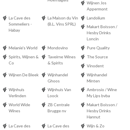
Wijnen Jos
Appermont
La Cave des
La Maison du Vin
Landolium
Sommeliers -
(B.L. Vins SPRL)
Makart Boisson /
Habay
Hesby Drinks
Loncin
Melanie's World
Mondovino
Pure Quality
Spirits, Wijnen &
Taveirne Wines
The Source
Co
& Spirits
Vinodent
Wijnen De Bleek
Wijnhandel
Wijnhandel
Ghoos
Minten
Wijnhuis
Wijnhuis Van
Ambrosio / Wine
Verlinden
Loock
My Lips bvba
World Wide
ZB Centrale
Makart Boisson /
Wines
Brugge nv
Hesby Drinks
Hannut
La Cave des
La Cave des
Wijn & Zo