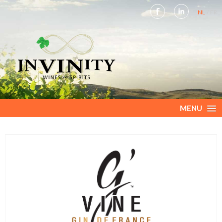
NL
FR
MENU