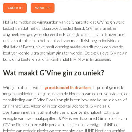
AANBOD
WINKELS
Het is te midden de wijngaarden van de Charente, dat G'Vine gin werd
bedacht en dat het vandaag wordt gedistilleerd. G’Vine is uniek en
origineel: een gin, geproduceerd in Frankrijk, op basis van druiven, met
unieke botanicals en het resultaat van maar liefst negen individuele
distillaties! Deze unieke positionering maakt van dit merk een van de
best verkochte ultra premium gins ter wereld! De exclusieve G’Vine gin
kunt u nu bestellen bij drankenhandel InVINity in Brussegem.
Wat maakt G’Vine gin zo uniek?
Wij zijn trots dat wij als
groothandel in dranken
dit prachtige merk
mogen aanbieden. Het gebruik van de bloemen van de druivenstok bij de
ontwikkeling van G’Vine Floraison gin is een bewuste keuze: die van lef
en Franse luxe. Alleen of in een cocktail geproefd, G’Vine zal u
overtuigen met zijn authenticiteit en onconventionaliteit, tot grote
vreugde van uw smaakpapillen. JUNE is een flavoured Gin op basis van
G’Vine Floraison en wilde perziken. Helder en levendig, is JUNE de
belofte van gedeeld plezier op een zonnige dag. JUNE biedt een verfijnd