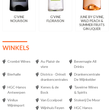
G'VINE
G'VINE
JUNE BY G'VINE,
NOUAISON
FLORAISON
WILD PEACH &
SUMMER FRUITS
GIN LIQUER
WINKELS
Crombé Wines
Au Plaisir de
Bevernagie All
vivre
Drinks
Bierhalle
Districo - Drinxit
Drankencentrale
drankencentrales
De Wijnkelder
HGC-Hanos
Kenes & de
Taveirne Wines
Antwerpen
Bock
& Spirits
Vinilux
Van Eccelpoel
Stokerij De Moor
Wijnimport
Wijnhuis Feyen
HGC Hanos