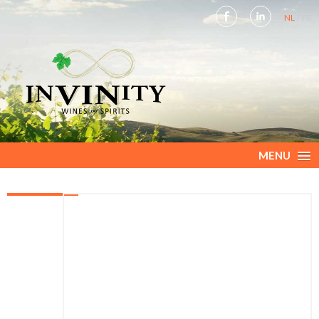
NL
FR
MENU