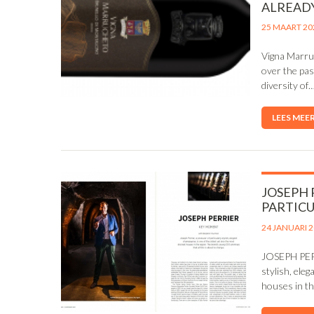
ALREADY
25 MAART 20
Vigna Marruc
over the pas
diversity of
LEES MEE
JOSEPH 
PARTICU
24 JANUARI 
JOSEPH PERR
stylish, ele
houses in th