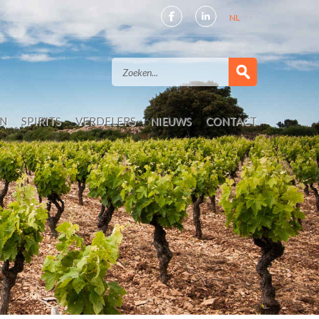
NL
FR
EN
SPIRITS
VERDELERS
NIEUWS
CONTACT