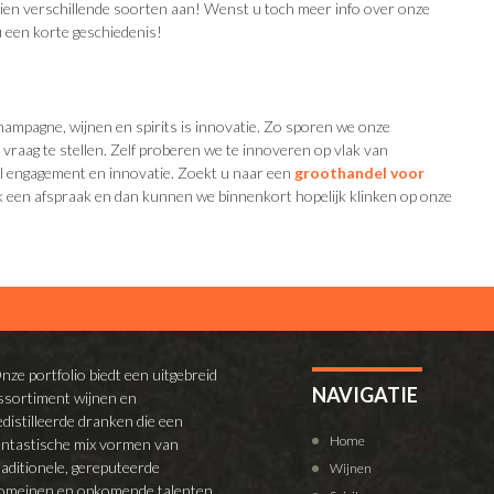
jftien verschillende soorten aan! Wenst u toch meer info over onze
u een korte geschiedenis!
hampagne, wijnen en spirits is innovatie. Zo sporen we onze
raag te stellen. Zelf proberen we te innoveren op vlak van
al engagement en innovatie. Zoekt u naar een
groothandel voor
 een afspraak en dan kunnen we binnenkort hopelijk klinken op onze
nze portfolio biedt een uitgebreid
NAVIGATIE
ssortiment wijnen en
edistilleerde dranken die een
Home
antastische mix vormen van
raditionele, gereputeerde
Wijnen
omeinen en opkomende talenten