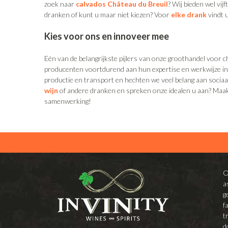
zoek naar
calvados Château du Breuil
? Wij bieden wel vi
dranken of kunt u maar niet kiezen? Voor
elke drank
vindt 
Kies voor ons en innoveer mee
Eén van de belangrijkste pijlers van onze groothandel voor c
producenten voortdurend aan hun expertise en werkwijze in v
productie en transport en hechten we veel belang aan socia
wijn
of andere dranken en spreken onze idealen u aan? Maak
samenwerking!
O
a
g
f
t
d