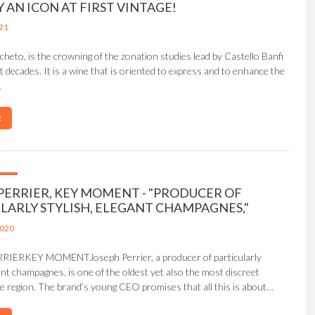
 AN ICON AT FIRST VINTAGE!
21
heto, is the crowning of the zonation studies lead by Castello Banfi
t decades. It is a wine that is oriented to express and to enhance the
…
R
PERRIER, KEY MOMENT - "PRODUCER OF
LARLY STYLISH, ELEGANT CHAMPAGNES,"
2020
IERKEY MOMENTJoseph Perrier, a producer of particularly
gant champagnes, is one of the oldest yet also the most discreet
e region. The brand’s young CEO promises that all this is about…