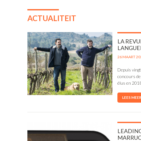
ACTUALITEIT
LA REVU
LANGUED
26 MAART 20
Depuis vingt 
concours de 
élus en 201
LEES MEE
LEADING
MARRUC