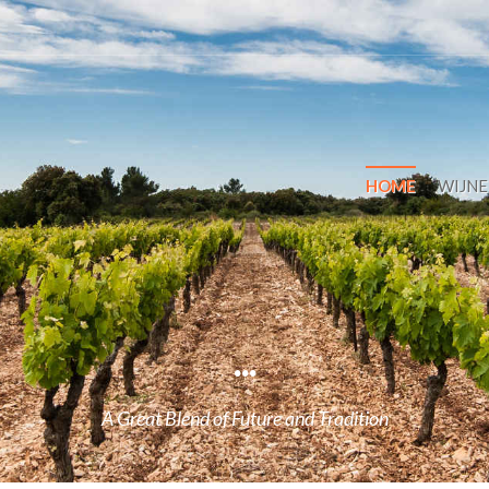
HOME
WIJN
...
A Great Blend of Future and Tradition