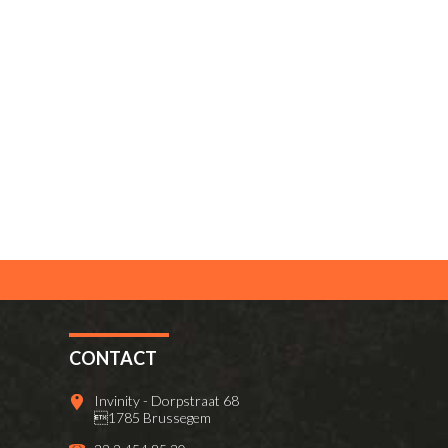
CONTACT
Invinity - Dorpstraat 68
1785 Brussegem