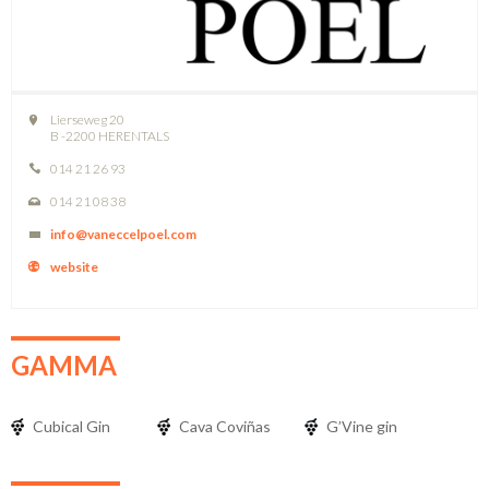
Lierseweg 20
B -2200 HERENTALS
014 21 26 93
014 21 08 38
info@vaneccelpoel.com
website
GAMMA
Cubical Gin
Cava Coviñas
G’Vine gin