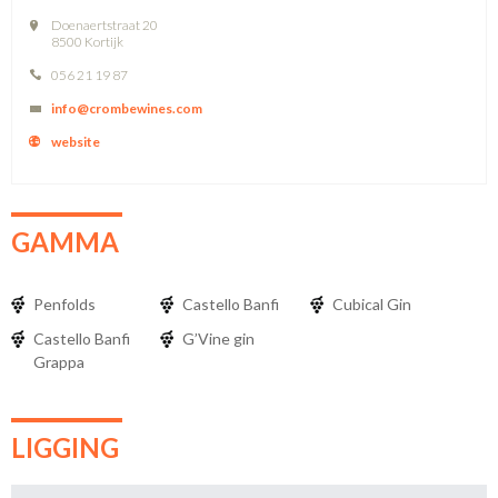
Doenaertstraat 20
8500 Kortijk
056 21 19 87
info@crombewines.com
website
GAMMA
Penfolds
Castello Banfi
Cubical Gin
Castello Banfi
G’Vine gin
Grappa
LIGGING