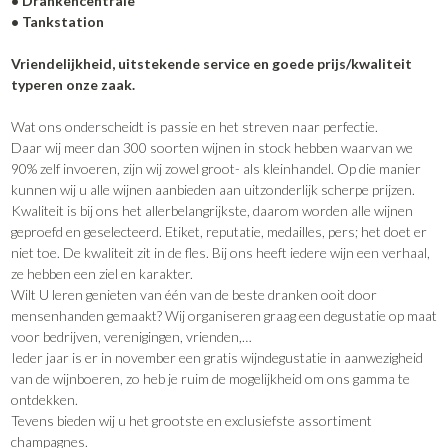
• Drankencentrale
• Tankstation
Vriendelijkheid, uitstekende service en goede prijs/kwaliteit
typeren onze zaak.
Wat ons onderscheidt is passie en het streven naar perfectie.
Daar wij meer dan 300 soorten wijnen in stock hebben waarvan we
90% zelf invoeren, zijn wij zowel groot- als kleinhandel. Op die manier
kunnen wij u alle wijnen aanbieden aan uitzonderlijk scherpe prijzen.
Kwaliteit is bij ons het allerbelangrijkste, daarom worden alle wijnen
geproefd en geselecteerd. Etiket, reputatie, medailles, pers; het doet er
niet toe. De kwaliteit zit in de fles. Bij ons heeft iedere wijn een verhaal,
ze hebben een ziel en karakter.
Wilt U leren genieten van één van de beste dranken ooit door
mensenhanden gemaakt? Wij organiseren graag een degustatie op maat
voor bedrijven, verenigingen, vrienden,…
Ieder jaar is er in november een gratis wijndegustatie in aanwezigheid
van de wijnboeren, zo heb je ruim de mogelijkheid om ons gamma te
ontdekken.
Tevens bieden wij u het grootste en exclusiefste assortiment
champagnes.