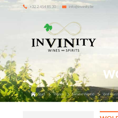
+32 2 454 85 30
info@invinity.be
WO
Start
Wijnen
Nieuwe Wereld
Wolf Blas