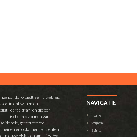
nze portfolio biedt een uitgebreid
NAVIGATIE
ssortiment wijnen en
edistilleerde dranken die een
Home
antastische mix vormen van
raditionele, gereputeerde
Wijnen
omeinen en opkomende talenten
Spirits
et nieuwe visies en ambities. We