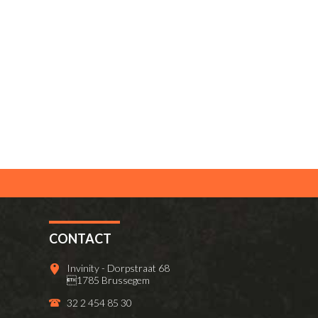
CONTACT
Invinity - Dorpstraat 68
1785 Brussegem
32 2 454 85 30