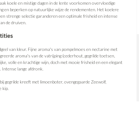
vaak koele en mistige dagen in de lente voorkomen overvloedige
ng en beperken op natuurlijke wijze de rendementen. Het koelere
een strenge selectie garanderen een optimale frisheid en intense
van de druiven.
ities
geel van kleur. Fijne aroma's van pompelmoes en nectarine met
greerde aroma's van de vatrijping (cederhout, gegrilde toetsen,
ijke, volle en krachtige wijn, doch met mooie frisheid en een elegant
t. Intense lange afdronk.
bij gegrilde kreeft met limoenboter, ovengegaarde Zeewolf,
 kip.