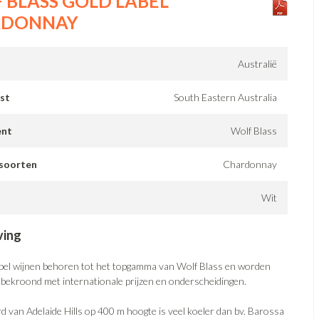
 BLASS GOLD LABEL
RDONNAY
Australië
st
South Eastern Australia
ent
Wolf Blass
soorten
Chardonnay
Wit
ving
bel wijnen behoren tot het topgamma van Wolf Blass en worden
r bekroond met internationale prijzen en onderscheidingen.
d van Adelaide Hills op 400 m hoogte is veel koeler dan bv. Barossa