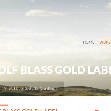
HOME
WIJN
LF BLASS GOLD LA
s
Wolf Blass Gold Label Chardonnay