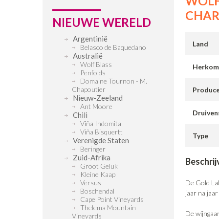
WOLF
CHA
NIEUWE WERELD
Argentinië
Land
Belasco de Baquedano
Australië
Wolf Blass
Herkom
Penfolds
Domaine Tournon - M.
Chapoutier
Produc
Nieuw-Zeeland
Ant Moore
Druiven
Chili
Viña Indomita
Viña Bisquertt
Type
Verenigde Staten
Beringer
Zuid-Afrika
Beschrij
Groot Geluk
Kleine Kaap
Versus
De Gold La
Boschendal
jaar na jaa
Cape Point Vineyards
Thelema Mountain
De wijngaar
Vineyards