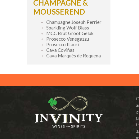
CHAMPAGNE &
MOUSSEREND
Champagne Joseph Perrier
Sparkling Wolf Blass
MCC Brut Groot Geluk
Prosecco Venegazzu
Prosecco ILauri
Cava Coviñas
Cava Marqués de Requena
O
a
g
f
t
d
m