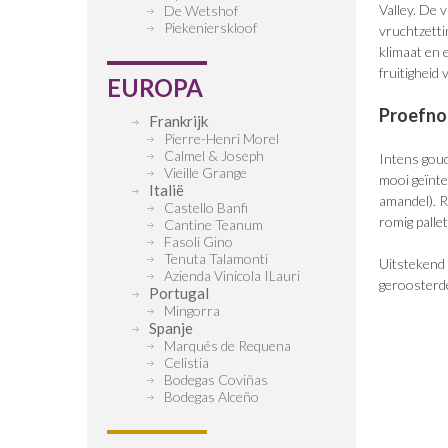
Valley. De 
De Wetshof
Piekenierskloof
vruchtzetti
klimaat en 
fruitigheid 
EUROPA
Proefnot
Frankrijk
Pierre-Henri Morel
Calmel & Joseph
Intens goud
Vieille Grange
mooi geïnte
Italië
amandel). R
Castello Banfi
romig palle
Cantine Teanum
Fasoli Gino
Tenuta Talamonti
Uitstekend 
Azienda Vinicola ILauri
geroosterde
Portugal
Mingorra
Spanje
Marqués de Requena
Celistia
Bodegas Coviñas
Bodegas Alceño