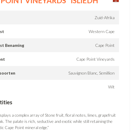
 POINT VINEYARDS "ISLIEDH"
Zuid-Afrika
st
Western Cape
st Benaming
Cape Point
ent
Cape Point Vineyards
soorten
Sauvignon Blanc, Semillion
Wit
ities
plays a complex array of Stone fruit, floral notes, limes, grapefruit
k. The palate is rich, seductive and exotic while still retaining the
tic Cape Point mineral edge.”