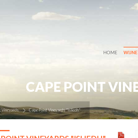
HOME
WIJN
CAPE POINT VINE
t Vineyards
Cape Point Vineyards "Isliedh"