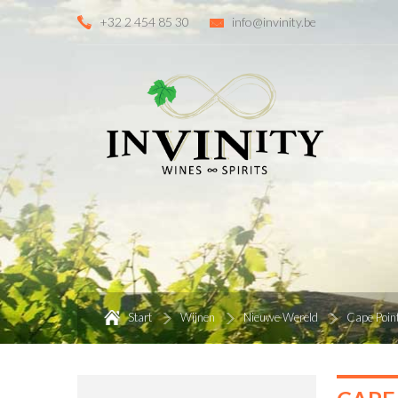
+32 2 454 85 30
info@invinity.be
Start
Wijnen
Nieuwe Wereld
Cape Poin