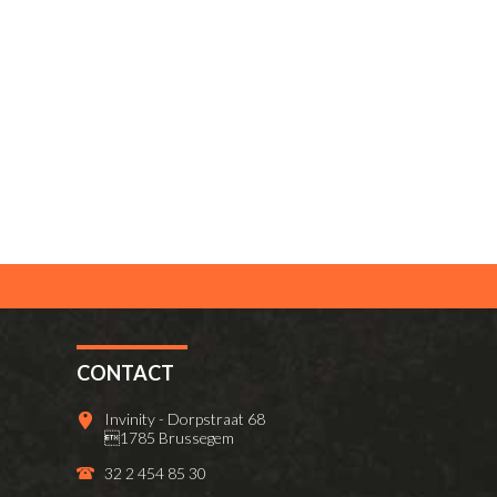
CONTACT
Invinity - Dorpstraat 68
1785 Brussegem
32 2 454 85 30