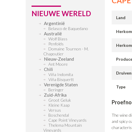
CAPE
NIEUWE WERELD
Land
Argentinië
Belasco de Baquedano
Herkom
Australië
Wolf Blass
Penfolds
Herkom
Domaine Tournon - M.
Chapoutier
Nieuw-Zeeland
Produc
Ant Moore
Chili
Druiven
Viña Indomita
Viña Bisquertt
Verenigde Staten
Type
Beringer
Zuid-Afrika
Groot Geluk
Proefnot
Kleine Kaap
Versus
Boschendal
The wine dis
Cape Point Vineyards
and spicy oa
Thelema Mountain
characteris
Vineyards