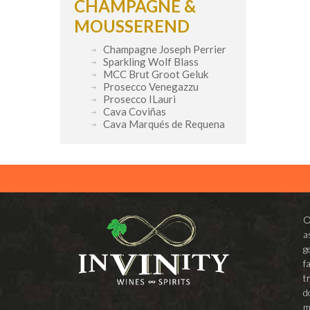
CHAMPAGNE &
MOUSSEREND
Champagne Joseph Perrier
Sparkling Wolf Blass
MCC Brut Groot Geluk
Prosecco Venegazzu
Prosecco ILauri
Cava Coviñas
Cava Marqués de Requena
O
a
g
f
t
d
m