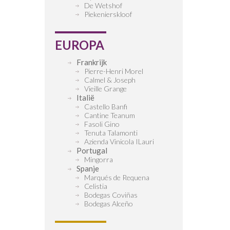
De Wetshof
Piekenierskloof
EUROPA
Frankrijk
Pierre-Henri Morel
Calmel & Joseph
Vieille Grange
Italië
Castello Banfi
Cantine Teanum
Fasoli Gino
Tenuta Talamonti
Azienda Vinicola ILauri
Portugal
Mingorra
Spanje
Marqués de Requena
Celistia
Bodegas Coviñas
Bodegas Alceño