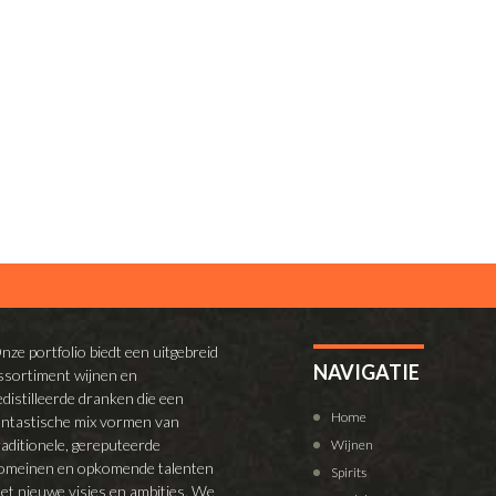
nze portfolio biedt een uitgebreid
NAVIGATIE
ssortiment wijnen en
edistilleerde dranken die een
Home
antastische mix vormen van
raditionele, gereputeerde
Wijnen
omeinen en opkomende talenten
Spirits
et nieuwe visies en ambities. We