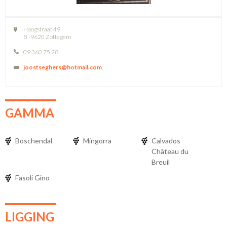
Hoogstraat 49
B -9620 Zottegem
09 360 75 28
joostseghers@hotmail.com
GAMMA
Boschendal
Mingorra
Calvados
Château du
Breuil
Fasoli Gino
LIGGING