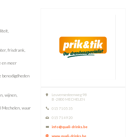
teit,
er, frisdrank,
e en meer
de benodigdheden
n, wijnen,
Leuvensesteenweg 98
B -2800 MECHELEN
al Mechelen, waar
015 71 05 35
015 71 49 20
info@quali-drinks.be
www.quali-drinks.be