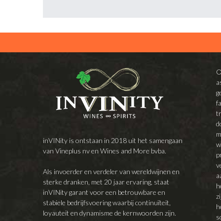
O
a
g
f
t
d
m
inVINity is ontstaan in 2018 uit het samengaan
w
van Vineplus nv en Wines and More bvba.
p
v
Als invoerder en verdeler van wereldwijnen en
a
sterke dranken, met 20 jaar ervaring, staat
h
inVINity garant voor een betrouwbare en
z
stabiele bedrijfsvoering waarbij continuïteit,
h
loyauteit en dynamisme de kernwoorden zijn.
s