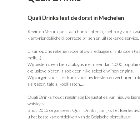
Quali Drinks lest de dorst in Mechelen
Kevin en Veronique staan hun klanten bij met zorg voor kwali
klantvriendelijkheid, correcte prijzen en uitstekende service.
U kan op ons rekenen voor al uw alledaagse dranknoden (wat
melk,...).
Wij bieden u een biercatalogus met meer dan 1.000 populair
exclusieve bieren, alsook een rijke selectie wijnen en gins.
Wij zorgen voor alle drank voor uw feesten en verhuren u 
als glazen, tafels, koelkasten,...
Quali Drinks houdt regelmatig Degustaties van nieuwe biere
whisky's,…
Sinds 2013 organiseert Quali Drinks jaarlijks het Bierfestiv
u het beste kan ontdekken van de Belgische biercultuur.