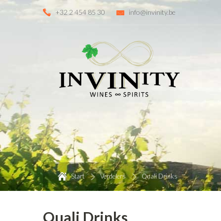
+32 2 454 85 30
info@invinity.be
Start
Verdelers
Quali Drinks
Quali Drinks