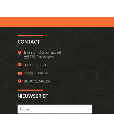
CONTACT
Invinity - Dorpstraat 68
1785 Brussegem
32 2 454 85 30
info@invinity.be
BE 0872.248.051
NIEUWSBRIEF