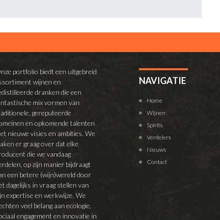
nze portfolio biedt een uitgebreid
NAVIGATIE
ssortiment wijnen en
edistilleerde dranken die een
Home
antastische mix vormen van
raditionele, gereputeerde
Wijnen
omeinen en opkomende talenten
Spirits
et nieuwe visies en ambities. We
Verdelers
aken er graag over dat elke
Nieuws
roducent die we vandaag
Contact
erdelen, op zijn manier bijdraagt
an een betere (wijn)wereld door
et dagelijks in vraag stellen van
ijn expertise en werkwijze. We
echten veel belang aan ecologie,
ociaal engagement en innovatie in