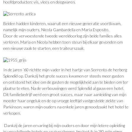
hoofdproducten: vis, vlees en deegwaren.
Beiden hadden kinderen, waaruit een nieuwe generatie voortkwam,
namelijk mijn ouders, Nicola Gambardella en Maria Esposito.
Door de verwoestende tweede wereldoorlog zijn beide families alles
verloren. Maria en Nicola hebben toen steun bij elkaar gevonden om
een nieuwe zaak te starten, een traiteurszaak.
In de jaren ’60 richtte mijn vader in het hartje van Sorrento de herberg
Splendid op. Dankzij het grote succes kwamen er steeds meer gasten
en ontstond het idee om de gasten de mogelijkheid aan te bieden om ter
plaatse te eten. Na de verbouwingen werd Splendid al gauw een hotel.
Dit familiebedrijf werd een groot succes, maar naar aanleiding van mijn
moeder haar ongeluk en de op vroege leeftijd vastgestelde ziekte van
Parkinson, waren mijn ouders na enkele jaren genoodzaakt het hotel te
verkopen.
Dankzij de jaren ervaring bij mijn ouders en door mijn letere opleiding
in verschillende hotels en cruiseschepen, besloot ik in ’80 mijn eigen