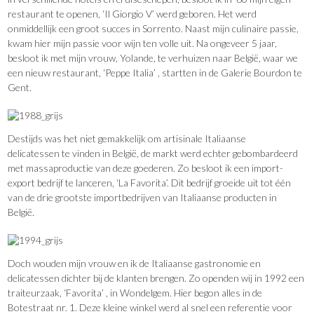
restaurant te openen, ‘Il Giorgio V’ werd geboren. Het werd
onmiddellijk een groot succes in Sorrento. Naast mijn culinaire passie,
kwam hier mijn passie voor wijn ten volle uit. Na ongeveer 5 jaar,
besloot ik met mijn vrouw, Yolande, te verhuizen naar België, waar we
een nieuw restaurant, ‘Peppe Italia’ , startten in de Galerie Bourdon te
Gent.
Destijds was het niet gemakkelijk om artisinale Italiaanse
delicatessen te vinden in België, de markt werd echter gebombardeerd
met massaproductie van deze goederen. Zo besloot ik een import-
export bedrijf te lanceren, ‘La Favorita’. Dit bedrijf groeide uit tot één
van de drie grootste importbedrijven van Italiaanse producten in
België.
Doch wouden mijn vrouw en ik de Italiaanse gastronomie en
delicatessen dichter bij de klanten brengen. Zo openden wij in 1992 een
traiteurzaak, ‘Favorita’ , in Wondelgem. Hier begon alles in de
Botestraat nr. 1. Deze kleine winkel werd al snel een referentie voor