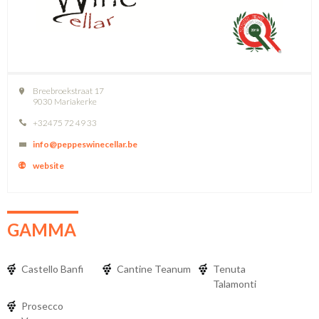
Breebroekstraat 17
9030 Mariakerke
+32475 72 49 33
info@peppeswinecellar.be
website
GAMMA
Castello Banfi
Cantine Teanum
Tenuta
Talamonti
Prosecco